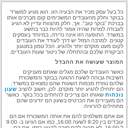
כל בעל עסק מכיר את הבעיה הזו. הוא מגיע למשרד
בבוקר וחלק מהעובדים המשכימים קום מברכים אותו
בברכת "בוקר טוב". אך, חלק מהצוות עדיין לא הגיע
לעבודה למרות שהיה אמור להיות כבר בתשע
במשרד. התופעה הזו אינה נדירה, במיוחד בעסקים
קטנים. למרבה המזל יש דרך לעודד את העובדים
לקום מעט מוקדם יותר ולהגיע. הכל טמון במנגנון
הביקורת שלכם ובהתחלה של ניטור שעות העובדים.
המוצר שעושה את ההבדל
כאשר העובדים שלכם מגלים שאתם מעניקים
חשיבות גבוהה לשעת ההגעה בבוקר והמשכורת
שלהם נגזרת מכמות השעות שהם נמצאים במשרד,
הם יתחילו להגיע יותר מוקדם. לכן, חשוב להציב
שעון
נוכחות
שאותו הם צריכים להחתים בכל בוקר. כאשר
הם מעבירים את הכרטיס בשעון הם יודעים שהם
מתחילים להרוויח.
אם אתם משלמים להם את אותה המשכורת אם הם
עובדים בין 9:20 לשעה 16:00, כמו אם הגיעו ב- 9:00
ל-16:00, לא תהיה להם סיבה להגיע בזמן. אם הם