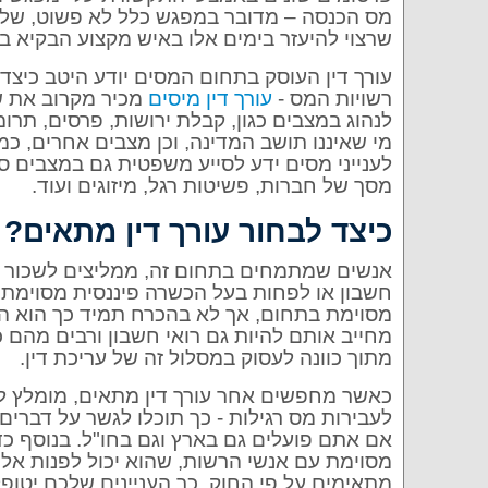
מס הכנסה – מדובר במפגש כלל לא פשוט, שלרוב
שרצוי להיעזר בימים אלו באיש מקצוע הבקיא ב
עורך דין העוסק בתחום המסים יודע היטב כיצד נ
רשויות המס -
עורך דין מיסים
מכיר מקרוב את שפ
לנהוג במצבים כגון, קבלת ירושות, פרסים, תרומ
מי שאיננו תושב המדינה, וכן מצבים אחרים, כמו
לענייני מסים ידע לסייע משפטית גם במצבים ס
מסך של חברות, פשיטות רגל, מיזוגים ועוד.
כיצד לבחור עורך דין מתאים?
אנשים שמתמחים בתחום זה, ממליצים לשכור ע
חשבון או לפחות בעל הכשרה פיננסית מסוימת.
מסוימת בתחום, אך לא בהכרח תמיד כך הוא ה
מחייב אותם להיות גם רואי חשבון ורבים מהם כ
מתוך כוונה לעסוק במסלול זה של עריכת דין.
כאשר מחפשים אחר עורך דין מתאים, מומלץ לו
לעבירות מס רגילות - כך תוכלו לגשר על דברים
אם אתם פועלים גם בארץ וגם בחו"ל. בנוסף כדא
מסוימת עם אנשי הרשות, שהוא יכול לפנות אלי
מתאימים על פי החוק. כך העניינים שלכם יטופל