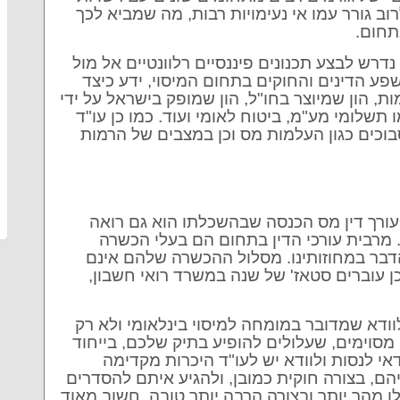
 גורר עמו אי נעימויות רבות, מה שמביא לכך
תחום.
דרש לבצע תכנונים פיננסיים רלוונטיים אל מול
ע הדינים והחוקים בתחום המיסוי, ידע כיצד
ות, הון שמיוצר בחו"ל, הון שמופק בישראל על ידי
 תשלומי מע"מ, ביטוח לאומי ועוד. כמו כן עו"ד
בוכים כגון העלמות מס וכן במצבים של הרמות
ורך דין מס הכנסה שבהשכלתו הוא גם רואה
 מרבית עורכי הדין בתחום הם בעלי הכשרה
דבר במחוזותינו. מסלול ההכשרה שלהם אינם
ן עוברים סטאז' של שנה במשרד רואי חשבון,
ודא שמדובר במומחה למיסוי בינלאומי ולא רק
 מסוימים, שעלולים להופיע בתיק שלכם, בייחוד
י לנסות ולוודא יש לעו"ד היכרות מקדימה
הם, בצורה חוקית כמובן, ולהגיע איתם להסדרים
ו מהר יותר ובצורה הרבה יותר טובה. חשוב מאוד