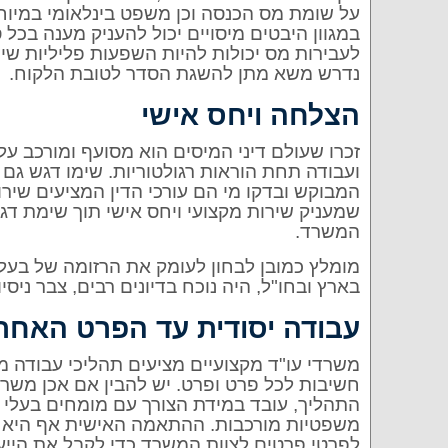
על שומת מס הכנסה וכן משפט בינלאומי במיוחד
במגוון היבטים מיסויים יכול להעניק מענה בכל 
לעבירות מס יכולות להיות השפעות פליליות ש
נדרש משא מתן להשגת הסדר לטובת הלקוח.
הצלחה ויחס אישי
זכרו שעולם דיני המיסים הוא מסועף ומורכב 
ועבודה תחת הוראות רגולטוריות. שימו דגש גם
המבוקש ובדקו מי הם עורכי הדין המציעים שיר
שמעניק שירות מקצועי ויחס אישי תוך שימת 
המשרד.
מומלץ כמובן לבחון לעומק את הרזומה של בעל
בארץ ובחו"ל, היה נוכח בדיונים רבים, צבר ניס
עבודה יסודית עד הפרט האחרו
משרדי עו"ד מקצועיים מציעים תהליכי עבודה 
חשיבות לכל פרט ופרט. יש להבין אם אכן משרד
התהליך, עובד במידת הצורך עם מומחים בעלי 
משפטיות מורכבות. ההתאמה האישית אף היא
לפרטי פרטים לצוות המשרד כדי לקבל את הייע