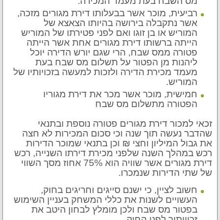
מס השבח בעת מעמד המכירה.
רביעית, מוכר אשר בבעלותו דירת מגורים מזכה,
אשר נתקבלה בירושה בהיותו הצאצא של
המוריש או בן זוגו ואם לפני פטירתו של המוריש
הייתה ברשותו דירת מגורים אחת אשר הייתה
פטורה ממס שבח, הרי שגם יורש הדירה יוכל
ליהנות מן הפטור על תשלום מס שבח בעת
מעמד מכירת הדירה ולזכות למעשה בזכויותיו של
המוריש.
חמישית, מוכר אשר מכר את דירת מגוריו
הפטורה מתשלום מס שבח
זכאי למכור דירת מגורים פטורה נוספת ובתנאי
שהדבר נעשה תוך שנה וכי סכום המכירות לא חצה
את גבול המיליון וחצי ₪ וכן בתנאי שמוכר הדירות
רכש במהלך השנה שלפני מכירת דירתו השנייה, רכש
דירת מגורים אשר שוויה הוא 75% אחוז מסך השווי
של שתי הדירות שנמכרו.
חשוב לציין, כי ישנם סייגים וחריגים בחוק,
העשויים לשנות את כללי המשחק בעניין השימוש
בפטור מס שבח ולכן מומלץ לבחון היטב את
זכויותיך לפני החוק.