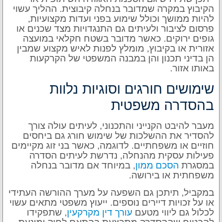
הקיבוץ במקרה שמדובר בנחלה קיבוצית. ההליך עשוי
להיות ממושך וכולל שימוע בפני ועדות מקצועיות,
פרסום לציבור ולעיתים גם התנגדויות מצד שכנים או
גופים ירוקים. כאשר מדובר בשטח חקלאי במועצה
אזורית או בקיבוץ, מומלץ לפנות לאיש מקצוע שמבין
הן בדיני תכנון והן במבנה המשפטי של הקרקעות
באותו אזור.
שימושים חורגים וסוגיות נלוות
בהסדרה משפטית
מעבר להיבט הקנייני והתכנוני, לעיתים עולה צורך
להסדיר את ההשלכות של שימוש חורג גם ביחסים
חוזיים או משפחתיים. לדוגמה, כאשר בני זוג מקיימים
פעילות עסקית מהנחלה, נדרשת לעיתים הסדרה
במסגרת
הסכם ממון
, במיוחד אם מדובר בנחלה
משפחתית או בירושה.
במקביל, תיתכן גם השפעה על מערך ההורשה העתידי
או על זכויות דיירים נוספים. ייעוץ משפטי מתאים עשוי
לכלול גם ליווי מטעם
עורך דין מקרקעין
, שתפקידו