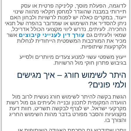
לדוגמה, הפעלת מוסך, קליניקה פרטית או עסק
תיירותי במבנה שהוגדר למחסן חקלאי מהווה שינוי
ייעוד. במקרים כאלה יש לפנות לרשויות ולבחון האם
ניתן להסדיר את השימוש או שמדובר בהפרה של תנאי
החכירה. לעיתים, נדרש ליווי מקצועי הכולל אדריכל,
שמאי ולעיתים גם
עורך דין לענייני קיבוצים
אשר
מכיר את המורכבות המשפטית הייחודית לנחלות
ולקרקעות שיתופיות.
ייעוץ משפטי עשוי למנוע צעדים מיותרים ולסייע
בגיבוש פתרון חוקי מול הרשויות.
היתר לשימוש חורג – איך מגישים
ולמי פונים?
הגשת בקשה להיתר לשימוש חורג נעשית לרוב מול
הוועדה המקומית לתכנון ובנייה ולעיתים גם מול רשות
מקרקעי ישראל. יש לצרף לבקשה תשריט, חוות דעת
מקצועיות והסבר מפורט בדבר מהות השימוש החריג
והצורך בו.
ייתכן שתידרש גם הסכמת האגודה השיתופית או